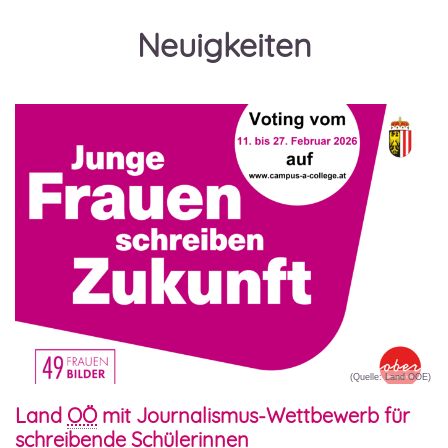
GO
GO
Neuigkeiten
AUF
FESTEN
(Quelle: Land OOE)
Land
OÖ
mit Journalismus-Wettbewerb für
schreibende Schülerinnen