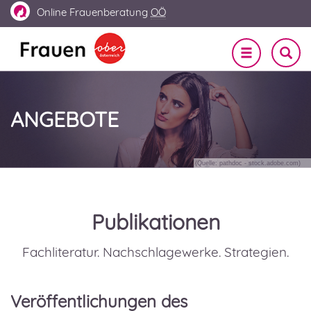
Online
Frauenberatung
OÖ
Navigation
SUCHE
EIN-
ein-/ausble
UND
AUSBL
ANGEBOTE
(Quelle: pathdoc - stock.adobe.com)
Publikationen
Fachliteratur. Nachschlagewerke. Strategien.
Veröffentlichungen des