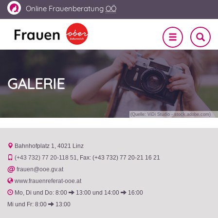
Online
Frauenberatung
OÖ
Navigation
SUCHE
EIN-
ein-/ausble
UND
AUSBL
GALERIE
(Quelle: ViDi Studio - stock.adobe.com)
Bahnhofplatz 1
4021 Linz
(+43 732) 77 20-118 51
Fax: (+43 732) 77 20-21 16 21
@
frauen@ooe.gv.at
www.frauenreferat-ooe.at
Mo, Di und Do: 8:00
13:00 und 14:00
16:00
Mi und Fr: 8:00
13:00