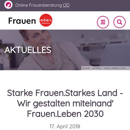
Online
Frauenberatung
OÖ
Navigation
SUCHE
EIN-
ein-/ausble
UND
AUSBL
AKTUELLES
(Quelle: goodlux - stock.adobe.com)
Starke Frauen.Starkes Land -
Wir gestalten miteinand'
Frauen.Leben 2030
17. April 2018