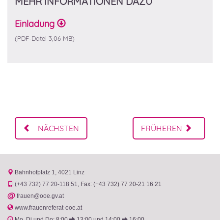
MEHR INFORMATIONEN DAZU
Einladung
3,06 MB)
NÄCHSTEN
FRÜHEREN
Bahnhofplatz 1
4021 Linz
(+43 732) 77 20-118 51
Fax: (+43 732) 77 20-21 16 21
@
frauen@ooe.gv.at
www.frauenreferat-ooe.at
Mo, Di und Do: 8:00
13:00 und 14:00
16:00