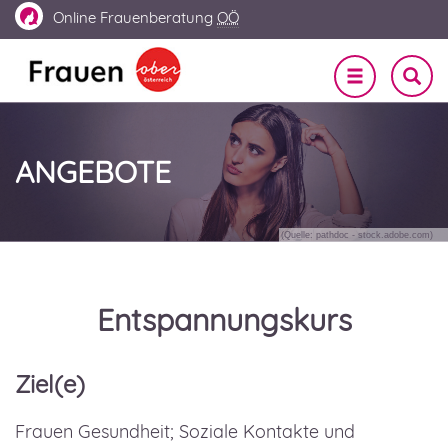
Online
Frauenberatung
OÖ
Navigation
SUCHE
EIN-
ein-/ausble
UND
AUSBL
ANGEBOTE
(Quelle: pathdoc - stock.adobe.com)
Entspannungskurs
Ziel(e)
Frauen Gesundheit; Soziale Kontakte und