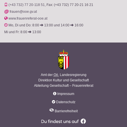
(+43 732) 77 20-118 51
Fax: (+43 732) 77 20-21 16 21
@
frauen@ooe.gv.at
www.frauenreferat-ooe.at
Mo, Di und Do: 8:00
13:00 und 14:00
16:00
Mi und Fr: 8:00
13:00
Amt der
Oö.
Landesregierung
Direktion Kultur und Gesellschaft
Abteilung Gesellschaft – Frauenreferat
Impressum
Datenschutz
Barrierefreiheit