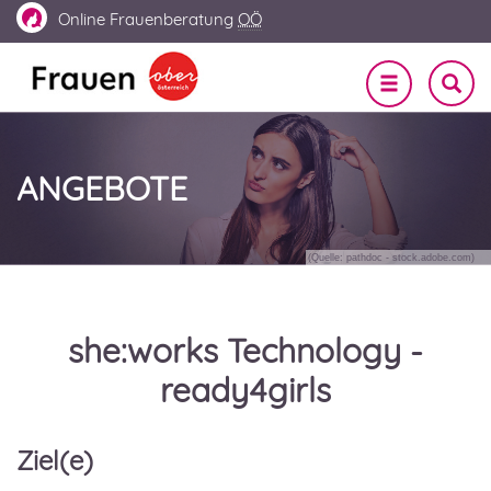
Online
Frauenberatung
OÖ
Navigation
SUCHE
EIN-
ein-/ausble
UND
AUSBL
ANGEBOTE
(Quelle: pathdoc - stock.adobe.com)
she:works Technology -
ready4girls
Ziel(e)