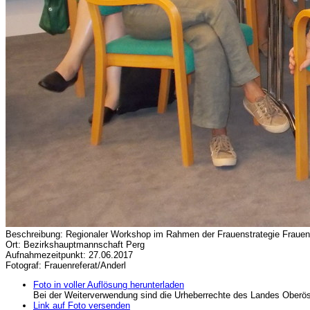
Beschreibung: Regionaler Workshop im Rahmen der Frauenstrategie Fraue
Ort: Bezirkshauptmannschaft Perg
Aufnahmezeitpunkt: 27.06.2017
Fotograf: Frauenreferat/Anderl
Foto in voller Auflösung herunterladen
Bei der Weiterverwendung sind die Urheberrechte des Landes Oberös
Link auf Foto versenden