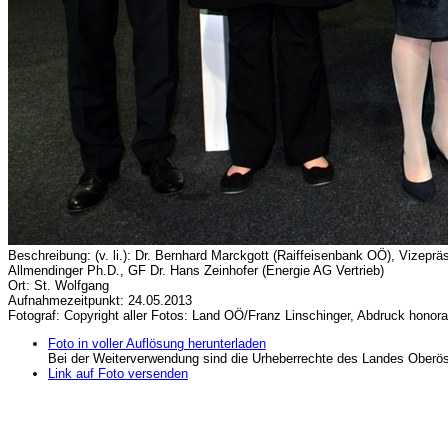
Beschreibung: (v. li.): Dr. Bernhard Marckgott (Raiffeisenbank OÖ), Vizepr
Allmendinger Ph.D., GF Dr. Hans Zeinhofer (Energie AG Vertrieb)
Ort: St. Wolfgang
Aufnahmezeitpunkt: 24.05.2013
Fotograf: Copyright aller Fotos: Land OÖ/Franz Linschinger, Abdruck honorar
Foto in voller Auflösung herunterladen
Bei der Weiterverwendung sind die Urheberrechte des Landes Oberös
Link auf Foto versenden